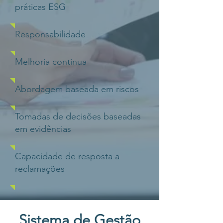
práticas ESG
Responsabilidade
Melhoria continua
Abordagem baseada em riscos
Tomadas de decisões baseadas
em evidências
Capacidade de resposta a
reclamações
Sistema de Gestão