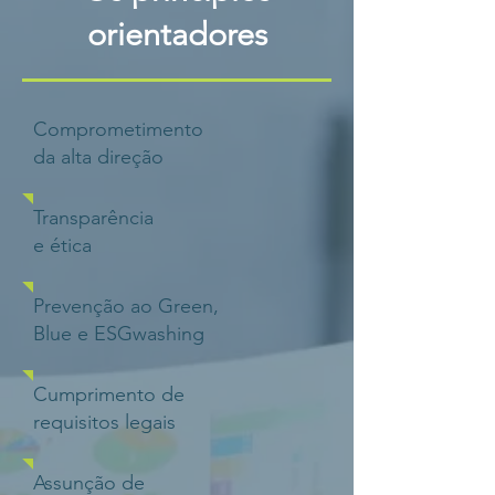
orientadores
Comprometimento
da alta direção
Transparência
e ética
Prevenção ao Green,
Blue e ESGwashing
Cumprimento de
requisitos legais
Assunção de